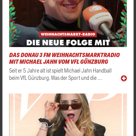
DAS DONAU 3 FM WEIHNACHTSMARKTRADIO
MIT MICHAEL JAHN VOM VFL GÜNZBURG
Seit er 5 Jahre alt ist spielt Michael Jahn Handball
beim VfL Günzburg. Was der Sport und die …