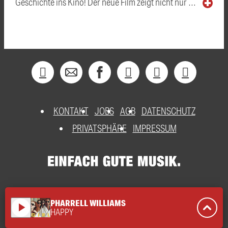
Geschichte ins Kino! Der neue Film zeigt nicht nur …
KONTAKT
JOBS
AGB
DATENSCHUTZ
PRIVATSPHÄRE
IMPRESSUM
PHARRELL WILLIAMS
play_arrow
HAPPY