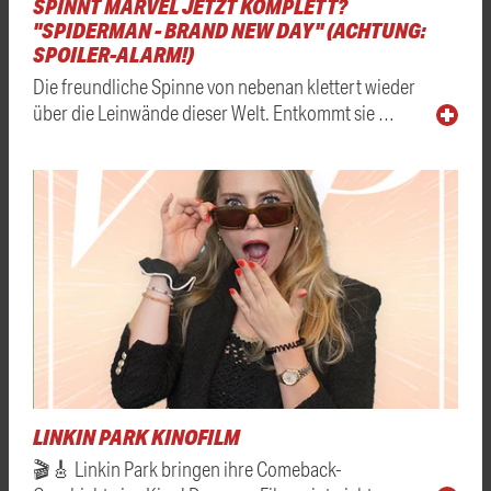
SPINNT MARVEL JETZT KOMPLETT?
"SPIDERMAN - BRAND NEW DAY" (ACHTUNG:
SPOILER-ALARM!)
Die freundliche Spinne von nebenan klettert wieder
über die Leinwände dieser Welt. Entkommt sie …
LINKIN PARK KINOFILM
🎬🎸 Linkin Park bringen ihre Comeback-