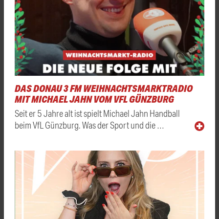
DAS DONAU 3 FM WEIHNACHTSMARKTRADIO
MIT MICHAEL JAHN VOM VFL GÜNZBURG
Seit er 5 Jahre alt ist spielt Michael Jahn Handball
beim VfL Günzburg. Was der Sport und die …