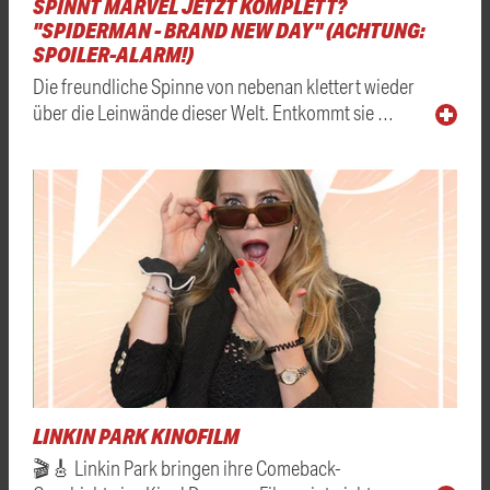
SPINNT MARVEL JETZT KOMPLETT?
"SPIDERMAN - BRAND NEW DAY" (ACHTUNG:
SPOILER-ALARM!)
Die freundliche Spinne von nebenan klettert wieder
über die Leinwände dieser Welt. Entkommt sie …
LINKIN PARK KINOFILM
🎬🎸 Linkin Park bringen ihre Comeback-