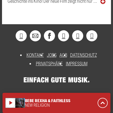
Geschichte ins Kino! Der neue Film zeigt nicht nur …
KONTAKT
JOBS
AGB
DATENSCHUTZ
PRIVATSPHÄRE
IMPRESSUM
BEBE REXHA & FAITHLESS
play_arrow
NEW RELIGION