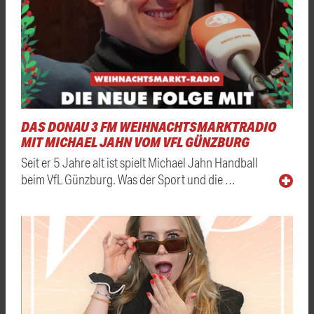
DAS DONAU 3 FM WEIHNACHTSMARKTRADIO
MIT MICHAEL JAHN VOM VFL GÜNZBURG
Seit er 5 Jahre alt ist spielt Michael Jahn Handball
beim VfL Günzburg. Was der Sport und die …