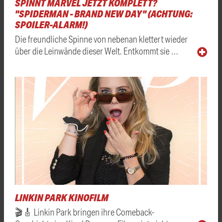
SPINNT MARVEL JETZT KOMPLETT?
"SPIDERMAN - BRAND NEW DAY" (ACHTUNG:
SPOILER-ALARM!)
Die freundliche Spinne von nebenan klettert wieder
über die Leinwände dieser Welt. Entkommt sie …
LINKIN PARK KINOFILM
🎬🎸 Linkin Park bringen ihre Comeback-