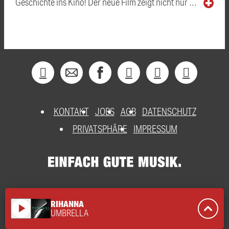
Geschichte ins Kino! Der neue Film zeigt nicht nur …
KONTAKT
JOBS
AGB
DATENSCHUTZ
PRIVATSPHÄRE
IMPRESSUM
RIHANNA
play_arrow
UMBRELLA