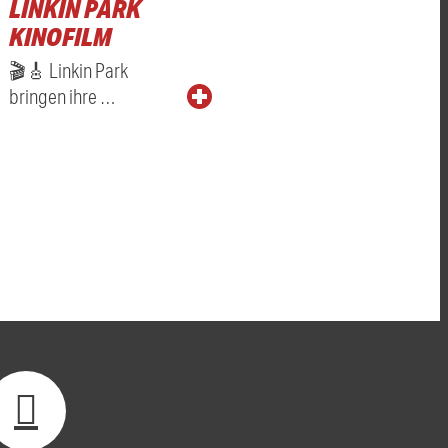
LINKIN PARK
KINOFILM
🎬🎸 Linkin Park
bringen ihre …