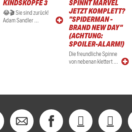
KINDSKÖPFE 3
SPINNT MARVEL
RADIO
JETZT KOMPLETT?
😂🎬 Sie sind zurück!
"SPIDERMAN -
Adam Sandler …
BRAND NEW DAY"
(ACHTUNG:
SPOILER-ALARM!)
Die freundliche Spinne
von nebenan klettert …