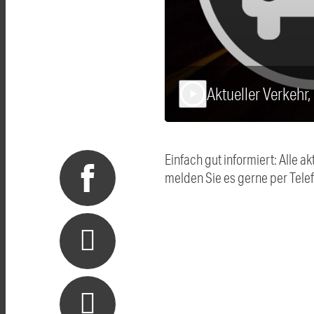
Aktueller Verkehr
play_arrow
Einfach gut informiert: Alle
melden Sie es gerne per Tel