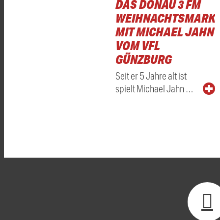
DAS DONAU 3 FM
WEIHNACHTSMARKT
MIT MICHAEL JAHN
VOM VFL
GÜNZBURG
Seit er 5 Jahre alt ist
spielt Michael Jahn …