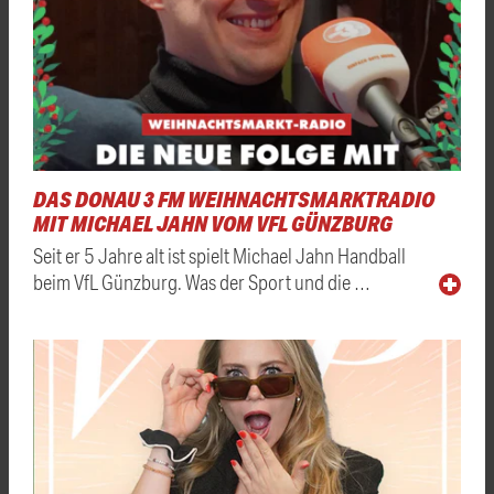
DAS DONAU 3 FM WEIHNACHTSMARKTRADIO
MIT MICHAEL JAHN VOM VFL GÜNZBURG
Seit er 5 Jahre alt ist spielt Michael Jahn Handball
beim VfL Günzburg. Was der Sport und die …