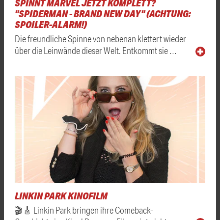
SPINNT MARVEL JETZT KOMPLETT?
"SPIDERMAN - BRAND NEW DAY" (ACHTUNG:
SPOILER-ALARM!)
Die freundliche Spinne von nebenan klettert wieder
über die Leinwände dieser Welt. Entkommt sie …
LINKIN PARK KINOFILM
🎬🎸 Linkin Park bringen ihre Comeback-