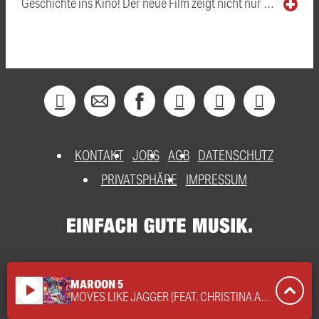
Geschichte ins Kino! Der neue Film zeigt nicht nur …
KONTAKT
JOBS
AGB
DATENSCHUTZ
PRIVATSPHÄRE
IMPRESSUM
MAROON 5
play_arrow
MOVES LIKE JAGGER (FEAT. CHRISTINA AGUILERA)