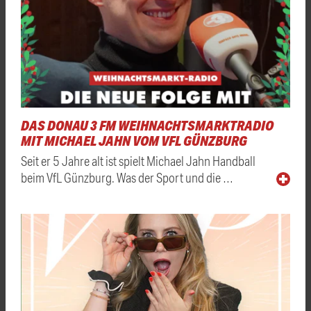
DAS DONAU 3 FM WEIHNACHTSMARKTRADIO
MIT MICHAEL JAHN VOM VFL GÜNZBURG
Seit er 5 Jahre alt ist spielt Michael Jahn Handball
beim VfL Günzburg. Was der Sport und die …