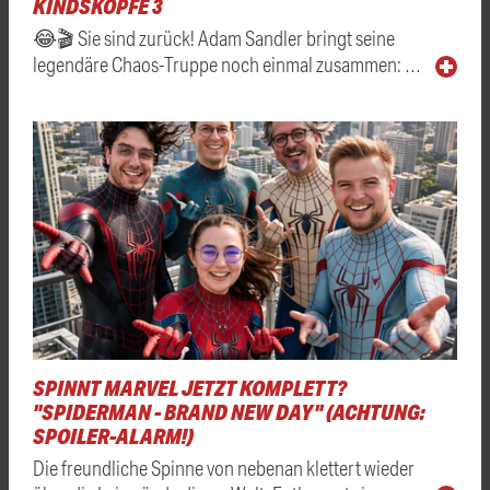
KINDSKÖPFE 3
😂🎬 Sie sind zurück! Adam Sandler bringt seine
legendäre Chaos-Truppe noch einmal zusammen: …
SPINNT MARVEL JETZT KOMPLETT?
"SPIDERMAN - BRAND NEW DAY" (ACHTUNG:
SPOILER-ALARM!)
Die freundliche Spinne von nebenan klettert wieder