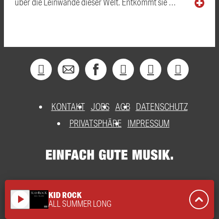
über die Leinwände dieser Welt. Entkommt sie …
KONTAKT
JOBS
AGB
DATENSCHUTZ
PRIVATSPHÄRE
IMPRESSUM
KID ROCK
play_arrow
ALL SUMMER LONG