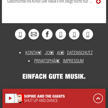
Geschichte ins Kino! Der neue Film zeigt nicht nur …
KONTAKT
JOBS
AGB
DATENSCHUTZ
PRIVATSPHÄRE
IMPRESSUM
SOPHIE AND THE GIANTS
play_arrow
SHUT UP AND DANCE