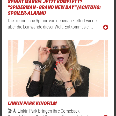
SPINNT MARVEL JETZT KOMPLETT?
"SPIDERMAN - BRAND NEW DAY" (ACHTUNG:
SPOILER-ALARM!)
Die freundliche Spinne von nebenan klettert wieder
über die Leinwände dieser Welt. Entkommt sie …
LINKIN PARK KINOFILM
🎬🎸 Linkin Park bringen ihre Comeback-