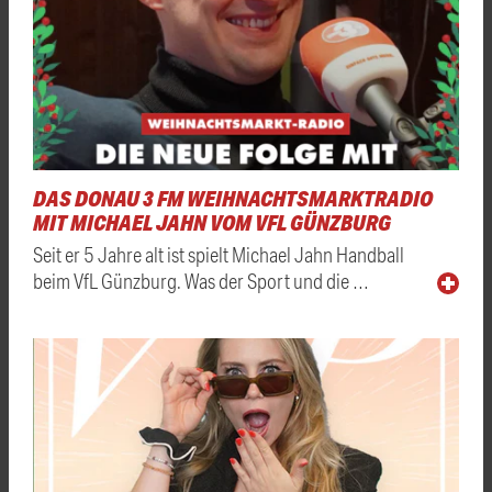
DAS DONAU 3 FM WEIHNACHTSMARKTRADIO
MIT MICHAEL JAHN VOM VFL GÜNZBURG
Seit er 5 Jahre alt ist spielt Michael Jahn Handball
beim VfL Günzburg. Was der Sport und die …