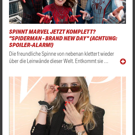
SPINNT MARVEL JETZT KOMPLETT?
"SPIDERMAN - BRAND NEW DAY" (ACHTUNG:
SPOILER-ALARM!)
Die freundliche Spinne von nebenan klettert wieder
über die Leinwände dieser Welt. Entkommt sie …