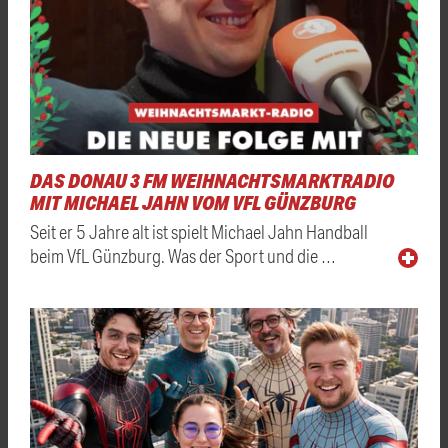
DAS DONAU 3 FM WEIHNACHTSMARKTRADIO
MIT MICHAEL JAHN VOM VFL GÜNZBURG
Seit er 5 Jahre alt ist spielt Michael Jahn Handball
beim VfL Günzburg. Was der Sport und die …