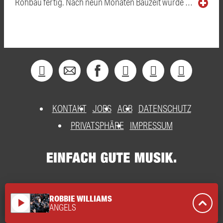
Rohbau fertig. Nach neun Monaten Bauzeit wurde …
KONTAKT
JOBS
AGB
DATENSCHUTZ
PRIVATSPHÄRE
IMPRESSUM
ROBBIE WILLIAMS
play_arrow
ANGELS