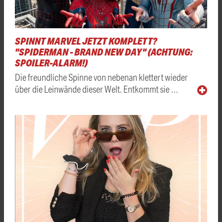
SPINNT MARVEL JETZT KOMPLETT?
"SPIDERMAN - BRAND NEW DAY" (ACHTUNG:
SPOILER-ALARM!)
Die freundliche Spinne von nebenan klettert wieder
über die Leinwände dieser Welt. Entkommt sie …