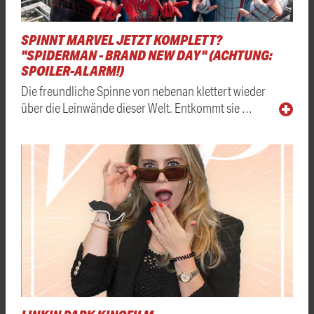
SPINNT MARVEL JETZT KOMPLETT?
"SPIDERMAN - BRAND NEW DAY" (ACHTUNG:
SPOILER-ALARM!)
Die freundliche Spinne von nebenan klettert wieder
über die Leinwände dieser Welt. Entkommt sie …