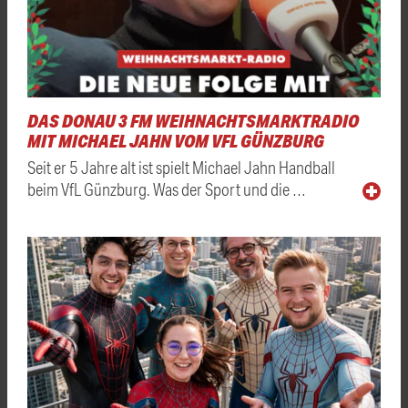
DAS DONAU 3 FM WEIHNACHTSMARKTRADIO
MIT MICHAEL JAHN VOM VFL GÜNZBURG
Seit er 5 Jahre alt ist spielt Michael Jahn Handball
beim VfL Günzburg. Was der Sport und die …