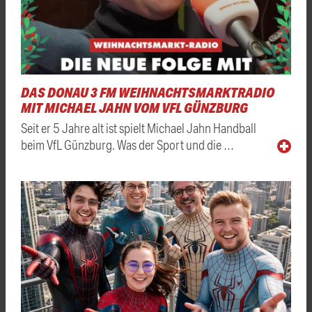
DAS DONAU 3 FM WEIHNACHTSMARKTRADIO
MIT MICHAEL JAHN VOM VFL GÜNZBURG
Seit er 5 Jahre alt ist spielt Michael Jahn Handball
beim VfL Günzburg. Was der Sport und die …