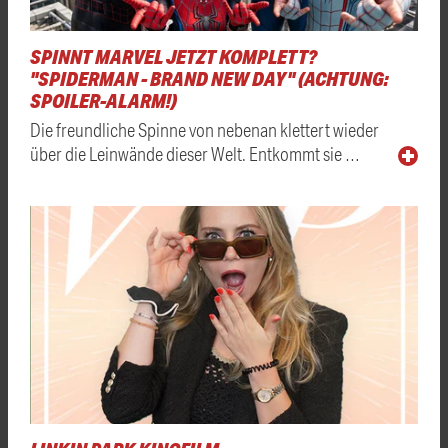
SPINNT MARVEL JETZT KOMPLETT?
"SPIDERMAN - BRAND NEW DAY" (ACHTUNG:
SPOILER-ALARM!)
Die freundliche Spinne von nebenan klettert wieder
über die Leinwände dieser Welt. Entkommt sie …