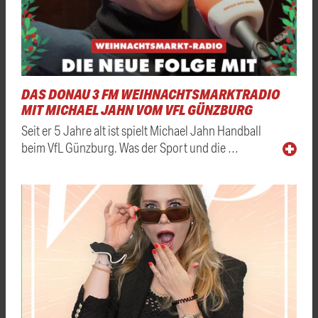
DAS DONAU 3 FM WEIHNACHTSMARKTRADIO
MIT MICHAEL JAHN VOM VFL GÜNZBURG
Seit er 5 Jahre alt ist spielt Michael Jahn Handball
beim VfL Günzburg. Was der Sport und die …