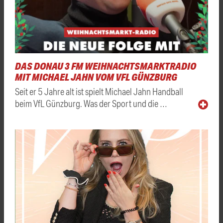
DAS DONAU 3 FM WEIHNACHTSMARKTRADIO
MIT MICHAEL JAHN VOM VFL GÜNZBURG
Seit er 5 Jahre alt ist spielt Michael Jahn Handball
beim VfL Günzburg. Was der Sport und die …