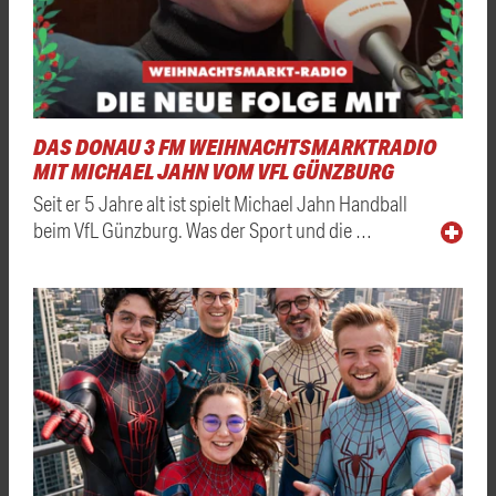
DAS DONAU 3 FM WEIHNACHTSMARKTRADIO
MIT MICHAEL JAHN VOM VFL GÜNZBURG
Seit er 5 Jahre alt ist spielt Michael Jahn Handball
beim VfL Günzburg. Was der Sport und die …