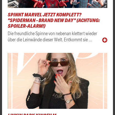
SPINNT MARVEL JETZT KOMPLETT?
"SPIDERMAN - BRAND NEW DAY" (ACHTUNG:
SPOILER-ALARM!)
Die freundliche Spinne von nebenan klettert wieder
über die Leinwände dieser Welt. Entkommt sie …