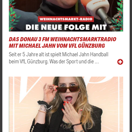
DAS DONAU 3 FM WEIHNACHTSMARKTRADIO
MIT MICHAEL JAHN VOM VFL GÜNZBURG
Seit er 5 Jahre alt ist spielt Michael Jahn Handball
beim VfL Günzburg. Was der Sport und die …