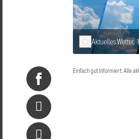
Aktuelles Wetter,
play_arrow
Einfach gut informiert: Alle