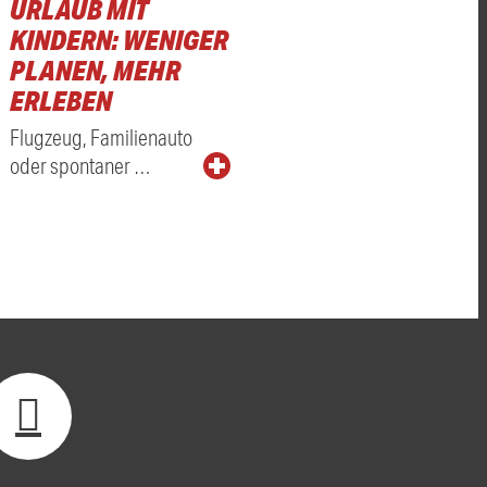
URLAUB MIT
KINDERN: WENIGER
PLANEN, MEHR
ERLEBEN
Flugzeug, Familienauto
oder spontaner …