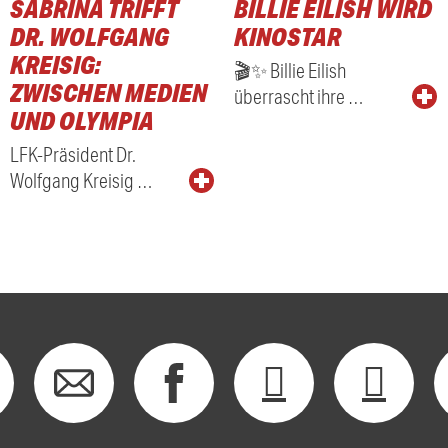
SABRINA TRIFFT
BILLIE EILISH WIRD
RADIO
DR. WOLFGANG
KINOSTAR
KREISIG:
🎬✨ Billie Eilish
ZWISCHEN MEDIEN
überrascht ihre …
UND OLYMPIA
LFK-Präsident Dr.
Wolfgang Kreisig …