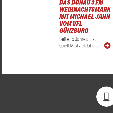
DAS DONAU 3 FM
WEIHNACHTSMARKT
MIT MICHAEL JAHN
VOM VFL
GÜNZBURG
Seit er 5 Jahre alt ist
spielt Michael Jahn …