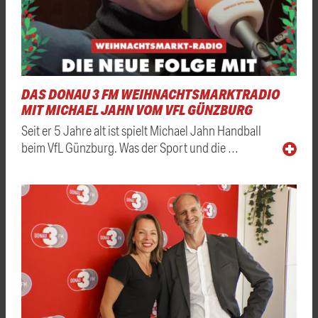
DAS DONAU 3 FM WEIHNACHTSMARKTRADIO
MIT MICHAEL JAHN VOM VFL GÜNZBURG
Seit er 5 Jahre alt ist spielt Michael Jahn Handball
beim VfL Günzburg. Was der Sport und die …