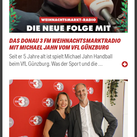
DAS DONAU 3 FM WEIHNACHTSMARKTRADIO
MIT MICHAEL JAHN VOM VFL GÜNZBURG
Seit er 5 Jahre alt ist spielt Michael Jahn Handball
beim VfL Günzburg. Was der Sport und die …