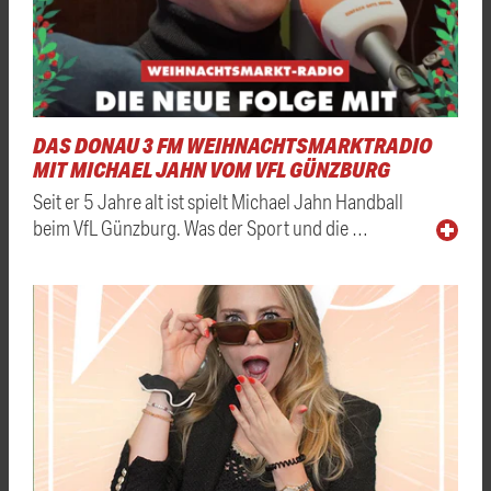
DAS DONAU 3 FM WEIHNACHTSMARKTRADIO
MIT MICHAEL JAHN VOM VFL GÜNZBURG
Seit er 5 Jahre alt ist spielt Michael Jahn Handball
beim VfL Günzburg. Was der Sport und die …