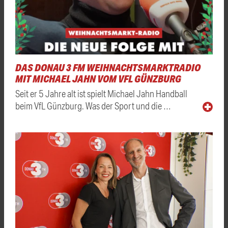
DAS DONAU 3 FM WEIHNACHTSMARKTRADIO
MIT MICHAEL JAHN VOM VFL GÜNZBURG
Seit er 5 Jahre alt ist spielt Michael Jahn Handball
beim VfL Günzburg. Was der Sport und die …