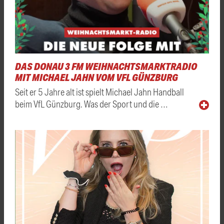
DAS DONAU 3 FM WEIHNACHTSMARKTRADIO
MIT MICHAEL JAHN VOM VFL GÜNZBURG
Seit er 5 Jahre alt ist spielt Michael Jahn Handball
beim VfL Günzburg. Was der Sport und die …