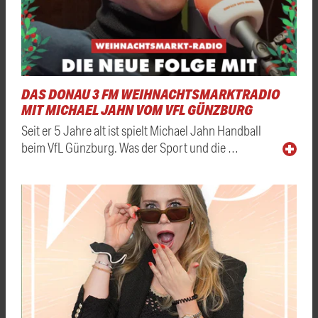
DAS DONAU 3 FM WEIHNACHTSMARKTRADIO
MIT MICHAEL JAHN VOM VFL GÜNZBURG
Seit er 5 Jahre alt ist spielt Michael Jahn Handball
beim VfL Günzburg. Was der Sport und die …