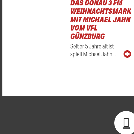
DAS DONAU 3 FM
WEIHNACHTSMARKT
MIT MICHAEL JAHN
VOM VFL
GÜNZBURG
Seit er 5 Jahre alt ist
spielt Michael Jahn …