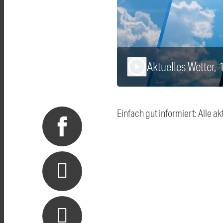
Aktuelles Wetter,
play_arrow
Einfach gut informiert: Alle