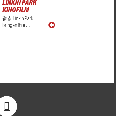
LINKIN PARK
KINOFILM
🎬🎸 Linkin Park
bringen ihre …