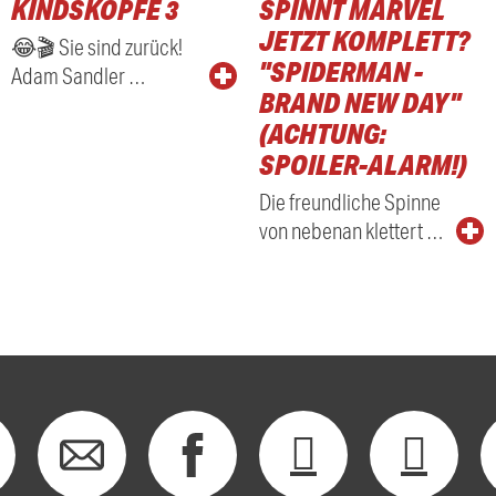
KINDSKÖPFE 3
SPINNT MARVEL
RADIO
JETZT KOMPLETT?
😂🎬 Sie sind zurück!
"SPIDERMAN -
Adam Sandler …
BRAND NEW DAY"
(ACHTUNG:
SPOILER-ALARM!)
Die freundliche Spinne
von nebenan klettert …