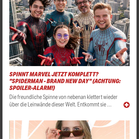
SPINNT MARVEL JETZT KOMPLETT?
"SPIDERMAN - BRAND NEW DAY" (ACHTUNG:
SPOILER-ALARM!)
Die freundliche Spinne von nebenan klettert wieder
über die Leinwände dieser Welt. Entkommt sie …