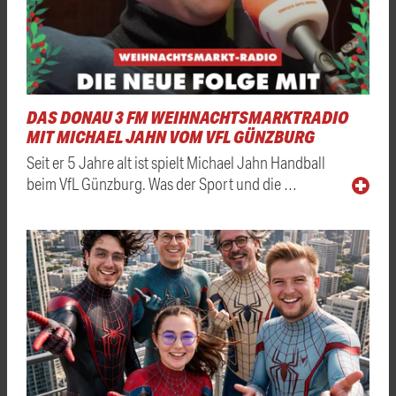
DAS DONAU 3 FM WEIHNACHTSMARKTRADIO
MIT MICHAEL JAHN VOM VFL GÜNZBURG
Seit er 5 Jahre alt ist spielt Michael Jahn Handball
beim VfL Günzburg. Was der Sport und die …