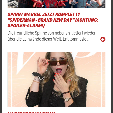
SPINNT MARVEL JETZT KOMPLETT?
"SPIDERMAN - BRAND NEW DAY" (ACHTUNG:
SPOILER-ALARM!)
Die freundliche Spinne von nebenan klettert wieder
über die Leinwände dieser Welt. Entkommt sie …