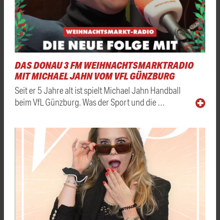
DAS DONAU 3 FM WEIHNACHTSMARKTRADIO
MIT MICHAEL JAHN VOM VFL GÜNZBURG
Seit er 5 Jahre alt ist spielt Michael Jahn Handball
beim VfL Günzburg. Was der Sport und die …