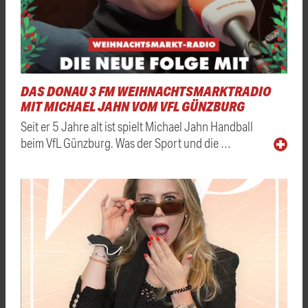
DAS DONAU 3 FM WEIHNACHTSMARKTRADIO
MIT MICHAEL JAHN VOM VFL GÜNZBURG
Seit er 5 Jahre alt ist spielt Michael Jahn Handball
beim VfL Günzburg. Was der Sport und die …