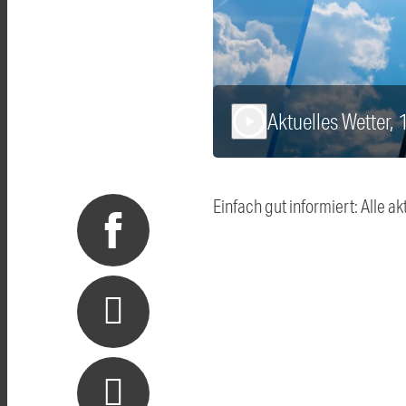
Aktuelles Wetter,
play_arrow
Einfach gut informiert: Alle