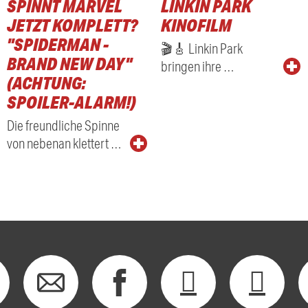
SPINNT MARVEL
LINKIN PARK
RADIO
JETZT KOMPLETT?
KINOFILM
"SPIDERMAN -
🎬🎸 Linkin Park
BRAND NEW DAY"
bringen ihre …
(ACHTUNG:
SPOILER-ALARM!)
Die freundliche Spinne
von nebenan klettert …