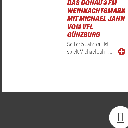
DAS DONAU 3 FM
WEIHNACHTSMARKT
MIT MICHAEL JAHN
VOM VFL
GÜNZBURG
Seit er 5 Jahre alt ist
spielt Michael Jahn …