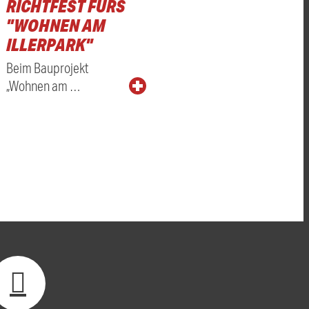
RICHTFEST FÜRS
"WOHNEN AM
ILLERPARK"
Beim Bauprojekt
„Wohnen am …