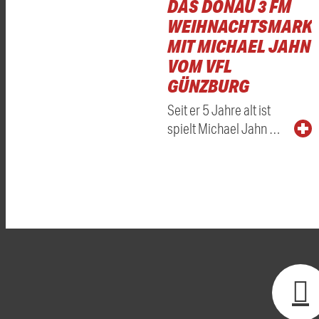
DAS DONAU 3 FM
WEIHNACHTSMARKT
MIT MICHAEL JAHN
VOM VFL
GÜNZBURG
Seit er 5 Jahre alt ist
spielt Michael Jahn …