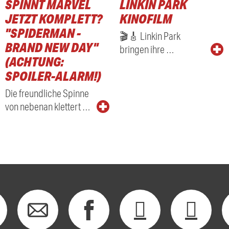
SPINNT MARVEL
LINKIN PARK
RADIO
JETZT KOMPLETT?
KINOFILM
"SPIDERMAN -
🎬🎸 Linkin Park
BRAND NEW DAY"
bringen ihre …
(ACHTUNG:
SPOILER-ALARM!)
Die freundliche Spinne
von nebenan klettert …