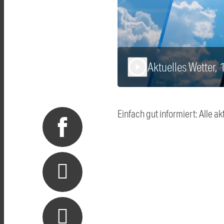
Aktuelles Wetter,
play_arrow
Einfach gut informiert: Alle