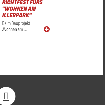
RICHTFEST FÜRS
"WOHNEN AM
ILLERPARK"
Beim Bauprojekt
„Wohnen am …