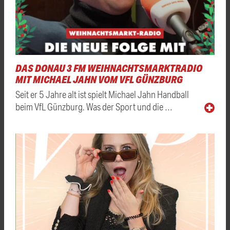
DAS DONAU 3 FM WEIHNACHTSMARKTRADIO
MIT MICHAEL JAHN VOM VFL GÜNZBURG
Seit er 5 Jahre alt ist spielt Michael Jahn Handball
beim VfL Günzburg. Was der Sport und die …