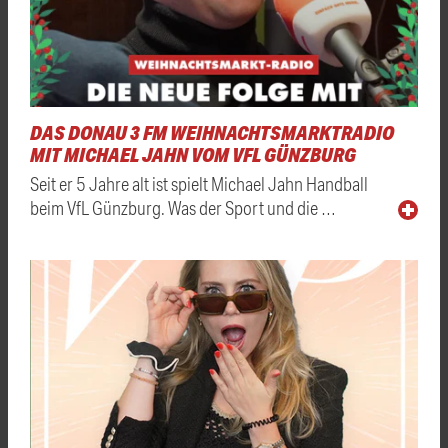
DAS DONAU 3 FM WEIHNACHTSMARKTRADIO
MIT MICHAEL JAHN VOM VFL GÜNZBURG
Seit er 5 Jahre alt ist spielt Michael Jahn Handball
beim VfL Günzburg. Was der Sport und die …