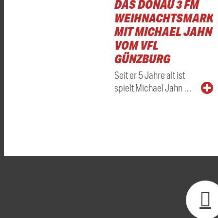
DAS DONAU 3 FM
WEIHNACHTSMARKT
MIT MICHAEL JAHN
VOM VFL
GÜNZBURG
Seit er 5 Jahre alt ist
spielt Michael Jahn …