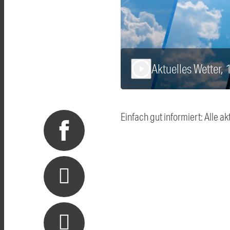
Aktuelles Wetter,
play_arrow
Einfach gut informiert: Alle