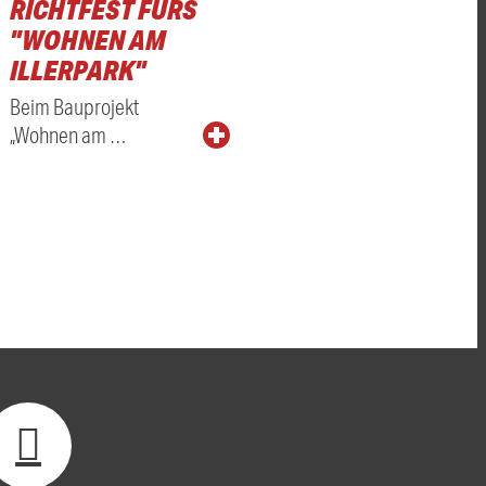
RICHTFEST FÜRS
"WOHNEN AM
ILLERPARK"
Beim Bauprojekt
„Wohnen am …