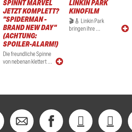
SPINNT MARVEL
LINKIN PARK
RADIO
JETZT KOMPLETT?
KINOFILM
"SPIDERMAN -
🎬🎸 Linkin Park
BRAND NEW DAY"
bringen ihre …
(ACHTUNG:
SPOILER-ALARM!)
Die freundliche Spinne
von nebenan klettert …