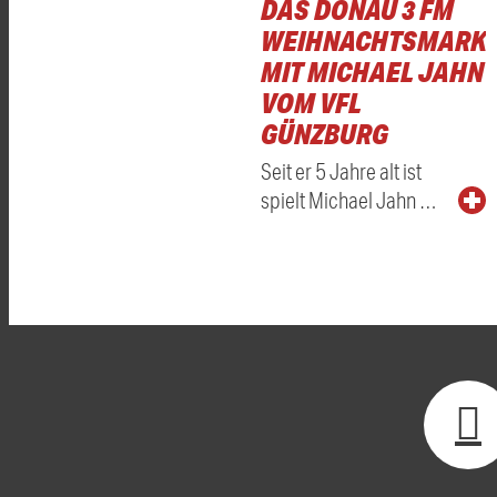
DAS DONAU 3 FM
WEIHNACHTSMARKT
MIT MICHAEL JAHN
VOM VFL
GÜNZBURG
Seit er 5 Jahre alt ist
spielt Michael Jahn …