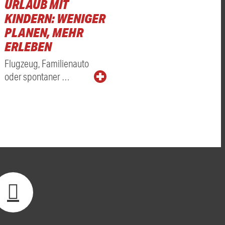
URLAUB MIT
KINDERN: WENIGER
PLANEN, MEHR
ERLEBEN
Flugzeug, Familienauto
oder spontaner …