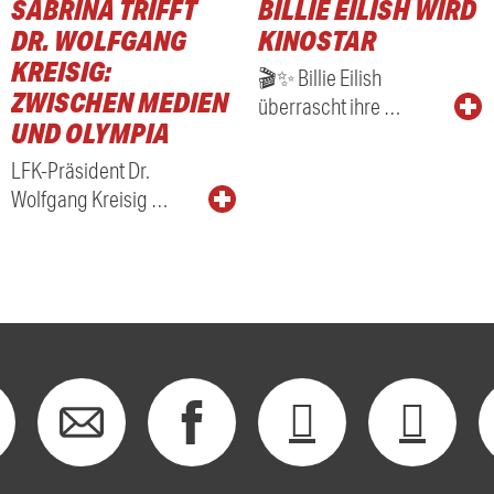
SABRINA TRIFFT
BILLIE EILISH WIRD
RADIO
DR. WOLFGANG
KINOSTAR
KREISIG:
🎬✨ Billie Eilish
ZWISCHEN MEDIEN
überrascht ihre …
UND OLYMPIA
LFK-Präsident Dr.
Wolfgang Kreisig …