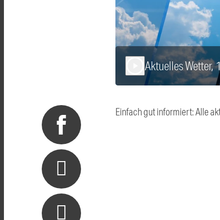
Aktuelles Wetter,
play_arrow
Einfach gut informiert: Alle