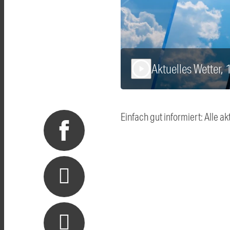
Aktuelles Wetter,
play_arrow
Einfach gut informiert: Alle