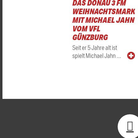
DAS DONAU 3 FM
WEIHNACHTSMARKT
MIT MICHAEL JAHN
VOM VFL
GÜNZBURG
Seit er 5 Jahre alt ist
spielt Michael Jahn …