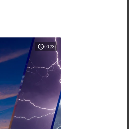
schedule
00:28