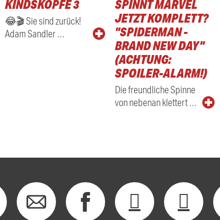
KINDSKÖPFE 3
SPINNT MARVEL
RADIO
JETZT KOMPLETT?
😂🎬 Sie sind zurück!
"SPIDERMAN -
Adam Sandler …
BRAND NEW DAY"
(ACHTUNG:
SPOILER-ALARM!)
Die freundliche Spinne
von nebenan klettert …