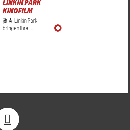
LINKIN PARK
KINOFILM
🎬🎸 Linkin Park
bringen ihre …