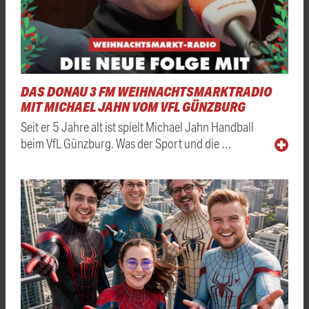
DAS DONAU 3 FM WEIHNACHTSMARKTRADIO
MIT MICHAEL JAHN VOM VFL GÜNZBURG
Seit er 5 Jahre alt ist spielt Michael Jahn Handball
beim VfL Günzburg. Was der Sport und die …