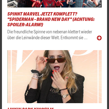
SPINNT MARVEL JETZT KOMPLETT?
"SPIDERMAN - BRAND NEW DAY" (ACHTUNG:
SPOILER-ALARM!)
Die freundliche Spinne von nebenan klettert wieder
über die Leinwände dieser Welt. Entkommt sie …