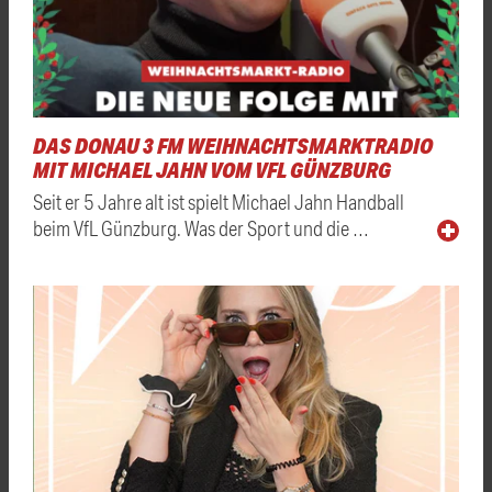
DAS DONAU 3 FM WEIHNACHTSMARKTRADIO
MIT MICHAEL JAHN VOM VFL GÜNZBURG
Seit er 5 Jahre alt ist spielt Michael Jahn Handball
beim VfL Günzburg. Was der Sport und die …