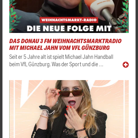
DAS DONAU 3 FM WEIHNACHTSMARKTRADIO
MIT MICHAEL JAHN VOM VFL GÜNZBURG
Seit er 5 Jahre alt ist spielt Michael Jahn Handball
beim VfL Günzburg. Was der Sport und die …