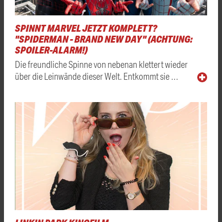
SPINNT MARVEL JETZT KOMPLETT?
"SPIDERMAN - BRAND NEW DAY" (ACHTUNG:
SPOILER-ALARM!)
Die freundliche Spinne von nebenan klettert wieder
über die Leinwände dieser Welt. Entkommt sie …