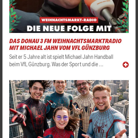
DAS DONAU 3 FM WEIHNACHTSMARKTRADIO
MIT MICHAEL JAHN VOM VFL GÜNZBURG
Seit er 5 Jahre alt ist spielt Michael Jahn Handball
beim VfL Günzburg. Was der Sport und die …