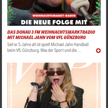
DAS DONAU 3 FM WEIHNACHTSMARKTRADIO
MIT MICHAEL JAHN VOM VFL GÜNZBURG
Seit er 5 Jahre alt ist spielt Michael Jahn Handball
beim VfL Günzburg. Was der Sport und die …