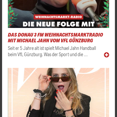
DAS DONAU 3 FM WEIHNACHTSMARKTRADIO
MIT MICHAEL JAHN VOM VFL GÜNZBURG
Seit er 5 Jahre alt ist spielt Michael Jahn Handball
beim VfL Günzburg. Was der Sport und die …