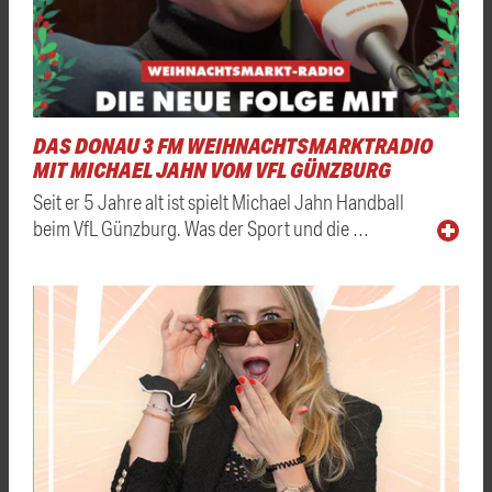
DAS DONAU 3 FM WEIHNACHTSMARKTRADIO
MIT MICHAEL JAHN VOM VFL GÜNZBURG
Seit er 5 Jahre alt ist spielt Michael Jahn Handball
beim VfL Günzburg. Was der Sport und die …