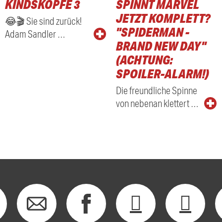
KINDSKÖPFE 3
SPINNT MARVEL
RADIO
JETZT KOMPLETT?
😂🎬 Sie sind zurück!
"SPIDERMAN -
Adam Sandler …
BRAND NEW DAY"
(ACHTUNG:
SPOILER-ALARM!)
Die freundliche Spinne
von nebenan klettert …