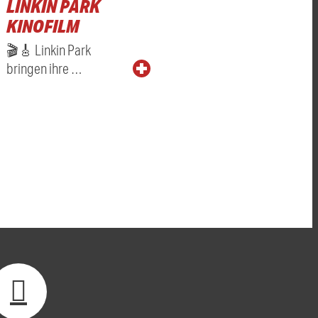
LINKIN PARK
KINOFILM
🎬🎸 Linkin Park
bringen ihre …