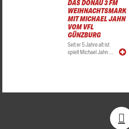
DAS DONAU 3 FM
WEIHNACHTSMARKT
MIT MICHAEL JAHN
VOM VFL
GÜNZBURG
Seit er 5 Jahre alt ist
spielt Michael Jahn …