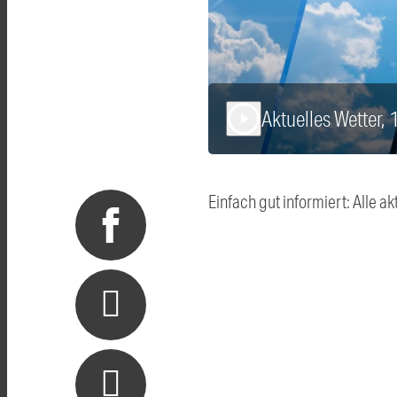
Aktuelles Wetter,
play_arrow
Einfach gut informiert: Alle