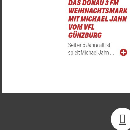
DAS DONAU 3 FM
WEIHNACHTSMARKT
MIT MICHAEL JAHN
VOM VFL
GÜNZBURG
Seit er 5 Jahre alt ist
spielt Michael Jahn …