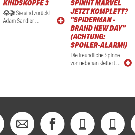
KINDSKÖPFE 3
SPINNT MARVEL
RADIO
JETZT KOMPLETT?
😂🎬 Sie sind zurück!
"SPIDERMAN -
Adam Sandler …
BRAND NEW DAY"
(ACHTUNG:
SPOILER-ALARM!)
Die freundliche Spinne
von nebenan klettert …