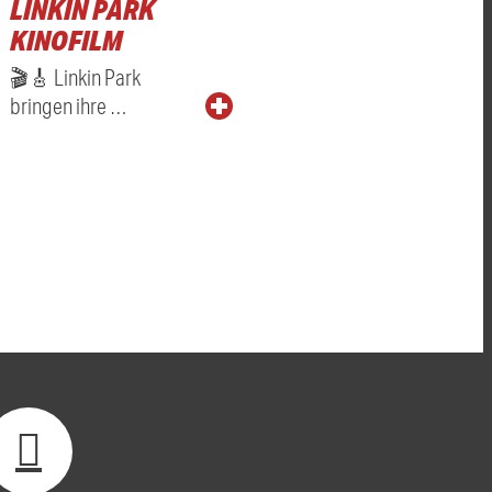
LINKIN PARK
KINOFILM
🎬🎸 Linkin Park
bringen ihre …