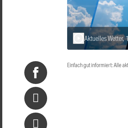
Aktuelles Wetter,
play_arrow
Einfach gut informiert: Alle