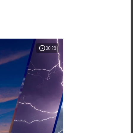
schedule
00:28