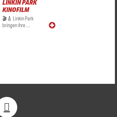
LINKIN PARK
KINOFILM
🎬🎸 Linkin Park
bringen ihre …