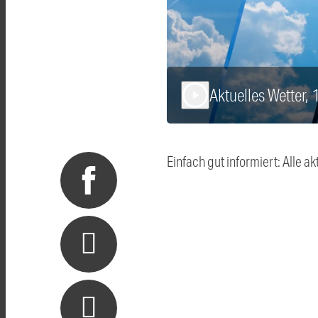
Aktuelles Wetter,
play_arrow
Einfach gut informiert: Alle