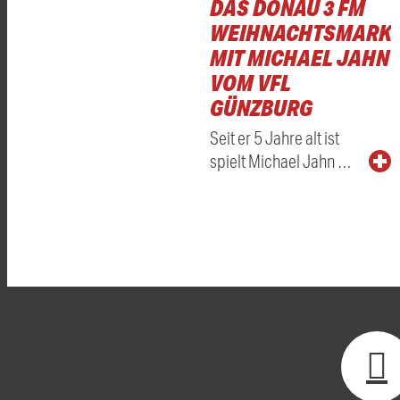
DAS DONAU 3 FM
WEIHNACHTSMARKT
MIT MICHAEL JAHN
VOM VFL
GÜNZBURG
Seit er 5 Jahre alt ist
spielt Michael Jahn …