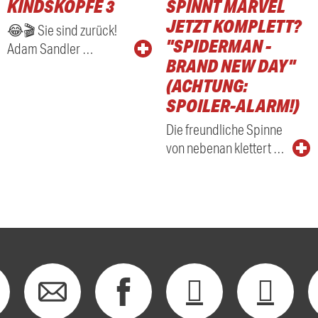
KINDSKÖPFE 3
SPINNT MARVEL
RADIO
JETZT KOMPLETT?
😂🎬 Sie sind zurück!
"SPIDERMAN -
Adam Sandler …
BRAND NEW DAY"
(ACHTUNG:
SPOILER-ALARM!)
Die freundliche Spinne
von nebenan klettert …