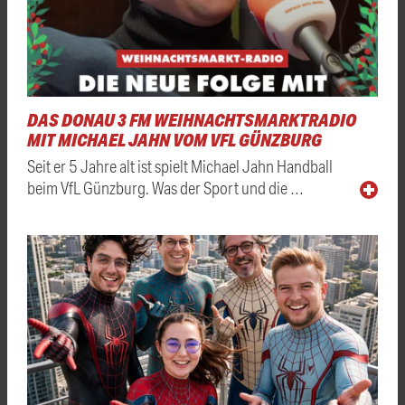
DAS DONAU 3 FM WEIHNACHTSMARKTRADIO
MIT MICHAEL JAHN VOM VFL GÜNZBURG
Seit er 5 Jahre alt ist spielt Michael Jahn Handball
beim VfL Günzburg. Was der Sport und die …