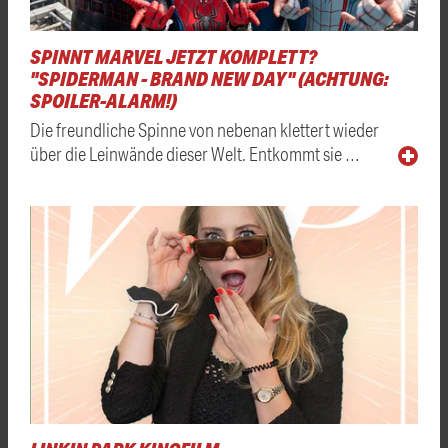
SPINNT MARVEL JETZT KOMPLETT?
"SPIDERMAN - BRAND NEW DAY" (ACHTUNG:
SPOILER-ALARM!)
Die freundliche Spinne von nebenan klettert wieder
über die Leinwände dieser Welt. Entkommt sie …