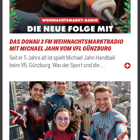
DAS DONAU 3 FM WEIHNACHTSMARKTRADIO
MIT MICHAEL JAHN VOM VFL GÜNZBURG
Seit er 5 Jahre alt ist spielt Michael Jahn Handball
beim VfL Günzburg. Was der Sport und die …