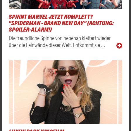
SPINNT MARVEL JETZT KOMPLETT?
"SPIDERMAN - BRAND NEW DAY" (ACHTUNG:
SPOILER-ALARM!)
Die freundliche Spinne von nebenan klettert wieder
über die Leinwände dieser Welt. Entkommt sie …