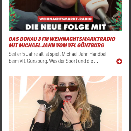
DAS DONAU 3 FM WEIHNACHTSMARKTRADIO
MIT MICHAEL JAHN VOM VFL GÜNZBURG
Seit er 5 Jahre alt ist spielt Michael Jahn Handball
beim VfL Günzburg. Was der Sport und die …