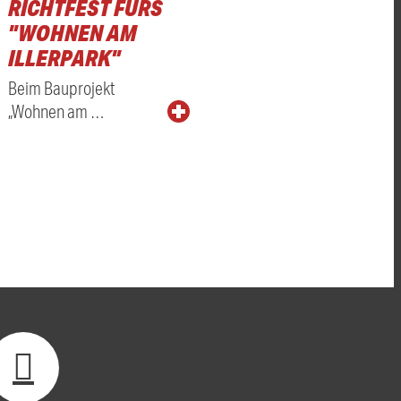
RICHTFEST FÜRS
"WOHNEN AM
ILLERPARK"
Beim Bauprojekt
„Wohnen am …