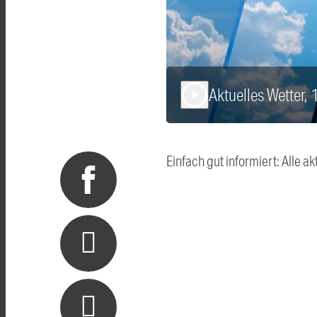
Aktuelles Wetter,
play_arrow
Einfach gut informiert: Alle