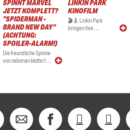
SPINNT MARVEL
LINKIN PARK
RADIO
JETZT KOMPLETT?
KINOFILM
"SPIDERMAN -
🎬🎸 Linkin Park
BRAND NEW DAY"
bringen ihre …
(ACHTUNG:
SPOILER-ALARM!)
Die freundliche Spinne
von nebenan klettert …