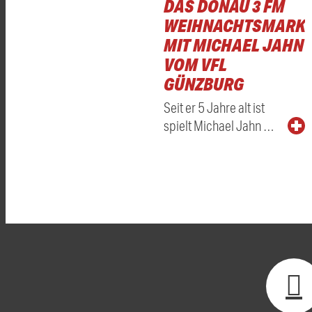
DAS DONAU 3 FM
WEIHNACHTSMARKT
MIT MICHAEL JAHN
VOM VFL
GÜNZBURG
Seit er 5 Jahre alt ist
spielt Michael Jahn …