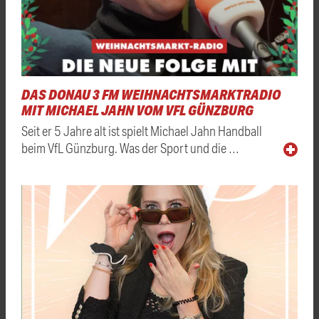
DAS DONAU 3 FM WEIHNACHTSMARKTRADIO
MIT MICHAEL JAHN VOM VFL GÜNZBURG
Seit er 5 Jahre alt ist spielt Michael Jahn Handball
beim VfL Günzburg. Was der Sport und die …