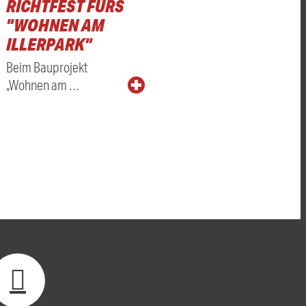
RICHTFEST FÜRS
"WOHNEN AM
ILLERPARK"
Beim Bauprojekt
„Wohnen am …