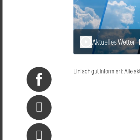
Aktuelles Wetter,
play_arrow
Einfach gut informiert: Alle