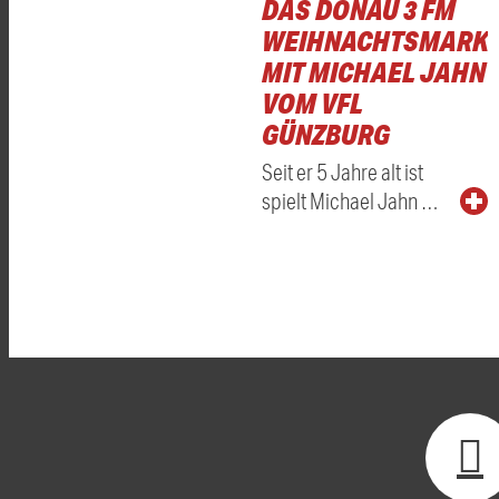
DAS DONAU 3 FM
WEIHNACHTSMARKT
MIT MICHAEL JAHN
VOM VFL
GÜNZBURG
Seit er 5 Jahre alt ist
spielt Michael Jahn …