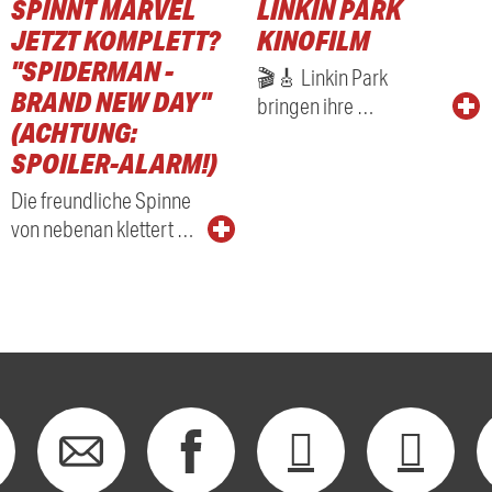
SPINNT MARVEL
LINKIN PARK
RADIO
JETZT KOMPLETT?
KINOFILM
"SPIDERMAN -
🎬🎸 Linkin Park
BRAND NEW DAY"
bringen ihre …
(ACHTUNG:
SPOILER-ALARM!)
Die freundliche Spinne
von nebenan klettert …